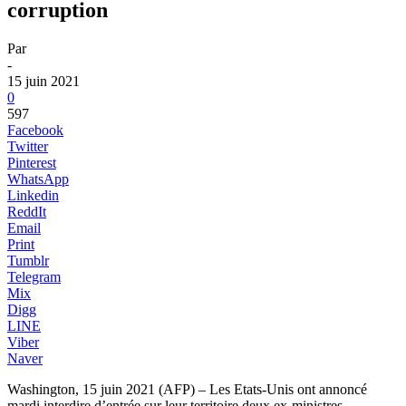
corruption
Par
-
15 juin 2021
0
597
Facebook
Twitter
Pinterest
WhatsApp
Linkedin
ReddIt
Email
Print
Tumblr
Telegram
Mix
Digg
LINE
Viber
Naver
Washington, 15 juin 2021 (AFP) – Les Etats-Unis ont annoncé
mardi interdire d’entrée sur leur territoire deux ex-ministres