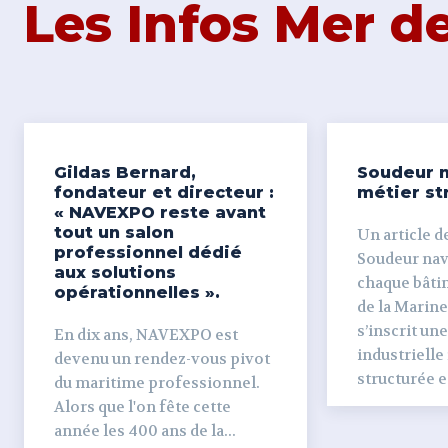
Les Infos Mer 
Gildas Bernard,
Soudeur n
fondateur et directeur :
métier st
« NAVEXPO reste avant
tout un salon
Un article de
professionnel dédié
Soudeur naval Derr
aux solutions
chaque bâti
opérationnelles ».
de la Marine
s’inscrit un
En dix ans, NAVEXPO est
industrielle
devenu un rendez-vous pivot
structurée et
du maritime professionnel.
Alors que l'on fête cette
année les 400 ans de la...