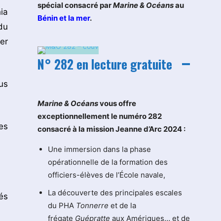
spécial consacré par
Marine & Océans
au
ia
Bénin et la mer
.
du
er
N° 282 en lecture gratuite
us
M
arine & Océans
vous offre
exceptionnellement le numéro 282
es
consacré à la mission Jeanne d’Arc 2024 :
Une immersion dans la phase
opérationnelle de la formation des
officiers-élèves de l’École navale,
La découverte des principales escales
és
du PHA
Tonnerre
et de la
frégate
Guépratte
aux Amériques… et de