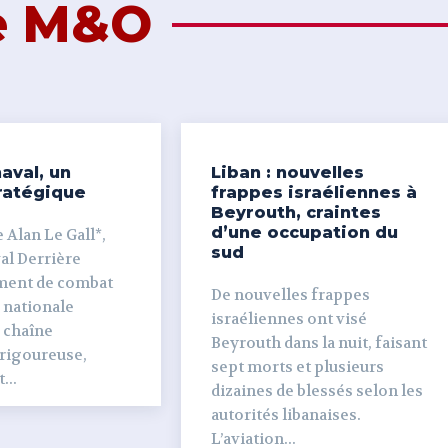
de M&O
aval, un
Liban : nouvelles
ratégique
frappes israéliennes à
Beyrouth, craintes
d’une occupation du
 Alan Le Gall*,
sud
ière
ment de combat
De nouvelles frappes
 nationale
israéliennes ont visé
e chaîne
Beyrouth dans la nuit, faisant
 rigoureuse,
sept morts et plusieurs
...
dizaines de blessés selon les
autorités libanaises.
L’aviation...