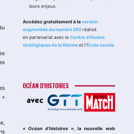
leurs enjeux.
Accédez gratuitement à la
version
du
augmentée du numéro 282
réalisé
en partenariat avec le
Centre d’études
stratégiques de la Marine
et l
‘
École navale
es
es
OCÉAN D'HISTOIRES
es
 »
e,
« Océan d’histoires »
, la nouvelle web
ns