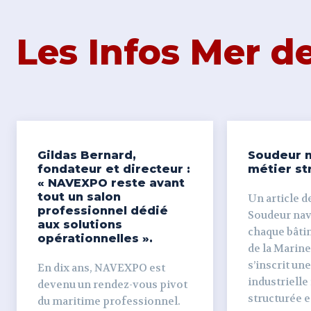
Les Infos Mer 
Gildas Bernard,
Soudeur n
fondateur et directeur :
métier st
« NAVEXPO reste avant
tout un salon
Un article de
professionnel dédié
Soudeur naval Derr
aux solutions
chaque bâti
opérationnelles ».
de la Marine
s’inscrit un
En dix ans, NAVEXPO est
industrielle
devenu un rendez-vous pivot
structurée et
du maritime professionnel.