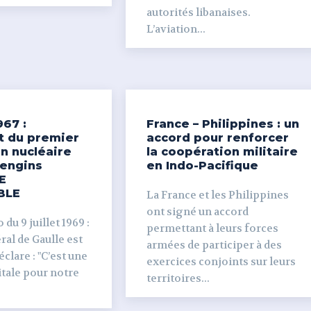
autorités libanaises.
L’aviation...
967 :
France – Philippines : un
t du premier
accord pour renforcer
n nucléaire
la coopération militaire
’engins
en Indo-Pacifique
E
BLE
La France et les Philippines
ont signé un accord
du 9 juillet 1969 :
permettant à leurs forces
al de Gaulle est
armées de participer à des
clare : "C’est une
exercices conjoints sur leurs
tale pour notre
territoires...