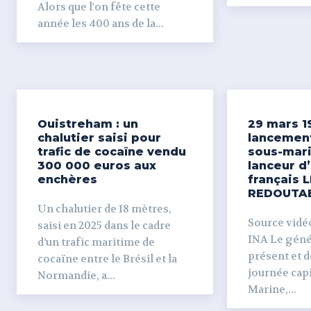
Alors que l'on fête cette
année les 400 ans de la...
Ouistreham : un
29 mars 1
chalutier saisi pour
lancemen
trafic de cocaïne vendu
sous-mari
300 000 euros aux
lanceur d
enchères
français L
REDOUTA
Un chalutier de 18 mètres,
Source vidéo 
saisi en 2025 dans le cadre
INA Le génér
d’un trafic maritime de
présent et dé
cocaïne entre le Brésil et la
journée capi
Normandie, a...
Marine,...