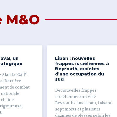
de M&O
aval, un
Liban : nouvelles
ratégique
frappes israéliennes à
Beyrouth, craintes
d’une occupation du
 Alan Le Gall*,
sud
ière
ment de combat
De nouvelles frappes
 nationale
israéliennes ont visé
e chaîne
Beyrouth dans la nuit, faisant
 rigoureuse,
sept morts et plusieurs
...
dizaines de blessés selon les