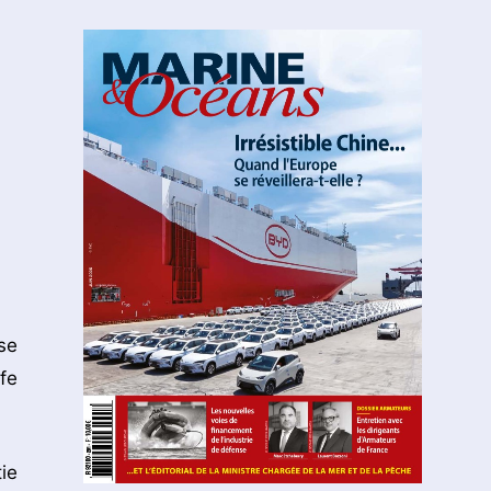
se
fe
ie