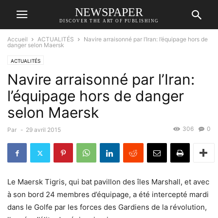
NEWSPAPER
DISCOVER THE ART OF PUBLISHING
Accueil
ACTUALITÉS
Navire arraisonné par l’Iran: l’équipage hors de
danger selon Maersk
ACTUALITÉS
Navire arraisonné par l’Iran:
l’équipage hors de danger
selon Maersk
306
0
Par
-
29 avril 2015
Le Maersk Tigris, qui bat pavillon des îles Marshall, et avec
à son bord 24 membres d’équipage, a été intercepté mardi
dans le Golfe par les forces des Gardiens de la révolution,