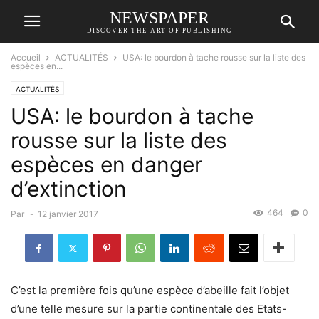
NEWSPAPER
DISCOVER THE ART OF PUBLISHING
Accueil
ACTUALITÉS
USA: le bourdon à tache rousse sur la liste des
espèces en...
ACTUALITÉS
USA: le bourdon à tache
rousse sur la liste des
espèces en danger
d’extinction
464
0
Par
-
12 janvier 2017
C’est la première fois qu’une espèce d’abeille fait l’objet
d’une telle mesure sur la partie continentale des Etats-