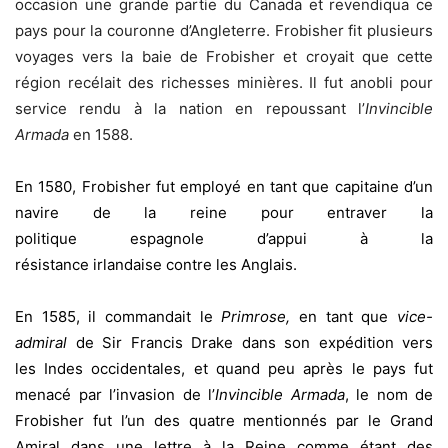
occasion une grande partie du Canada et revendiqua ce
pays pour la couronne d’Angleterre. Frobisher fit plusieurs
voyages vers la baie de Frobisher et croyait que cette
région recélait des richesses minières. Il fut anobli pour
service rendu à la nation en repoussant l’
Invincible
Armada
en 1588.
En 1580, Frobisher fut employé en tant que capitaine d’un
navire de la reine pour entraver la
politique espagnole d’appui à la
résistance irlandaise contre les Anglais.
En 1585, il commandait le
Primrose,
en tant que
vice-
admiral
de Sir Francis Drake dans son expédition vers
les Indes occidentales, et quand peu après le pays fut
menacé par l’invasion de l’
Invincible Armada
, le nom de
Frobisher fut l’un des quatre mentionnés par le Grand
Amiral dans une lettre à la Reine comme étant des