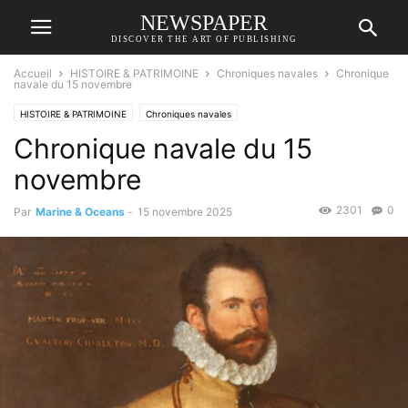
NEWSPAPER
DISCOVER THE ART OF PUBLISHING
Accueil
HISTOIRE & PATRIMOINE
Chroniques navales
Chronique
navale du 15 novembre
HISTOIRE & PATRIMOINE
Chroniques navales
Chronique navale du 15
novembre
2301
0
Par
Marine & Oceans
-
15 novembre 2025