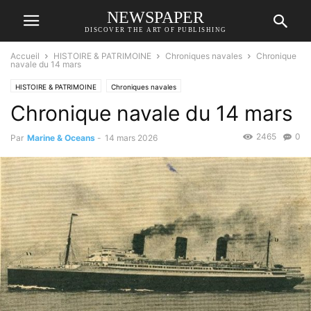
NEWSPAPER
DISCOVER THE ART OF PUBLISHING
Accueil
HISTOIRE & PATRIMOINE
Chroniques navales
Chronique
navale du 14 mars
HISTOIRE & PATRIMOINE
Chroniques navales
Chronique navale du 14 mars
2465
0
Par
Marine & Oceans
-
14 mars 2026