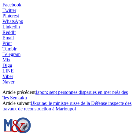
Facebook
Twitter
Pinterest
WhatsApp
Linkedin
ReddIt
Email
Print
Tumblr
Telegram
Mix
Digg
LINE
Viber
Naver
Article précédent
Japon: sept personnes disparues en mer près des
îles Senkaku
Article suivant
Ukraine: le ministre russe de la Défense inspecte des
travaux de reconstruction à Marioupol