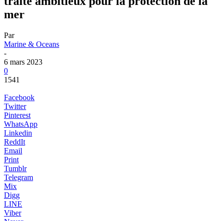
traité ambitieux pour la protection de la
mer
Par
Marine & Oceans
-
6 mars 2023
0
1541
Facebook
Twitter
Pinterest
WhatsApp
Linkedin
ReddIt
Email
Print
Tumblr
Telegram
Mix
Digg
LINE
Viber