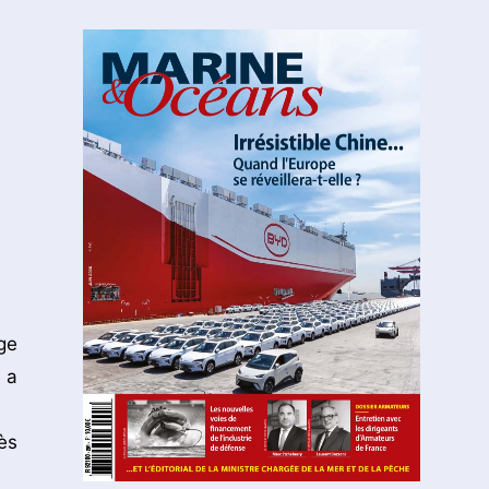
ge
 a
ès