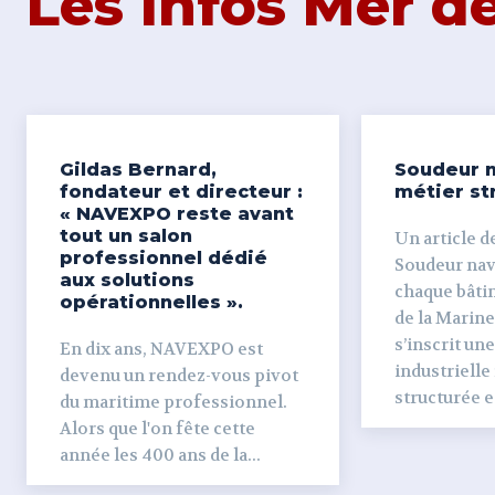
Les Infos Mer 
Gildas Bernard,
Soudeur n
fondateur et directeur :
métier st
« NAVEXPO reste avant
tout un salon
Un article de
professionnel dédié
Soudeur naval Derr
aux solutions
chaque bâti
opérationnelles ».
de la Marine
s’inscrit un
En dix ans, NAVEXPO est
industrielle
devenu un rendez-vous pivot
structurée et
du maritime professionnel.
Alors que l'on fête cette
année les 400 ans de la...