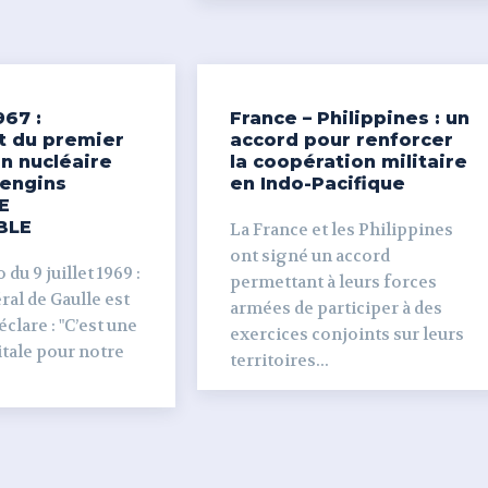
967 :
France – Philippines : un
t du premier
accord pour renforcer
n nucléaire
la coopération militaire
’engins
en Indo-Pacifique
E
BLE
La France et les Philippines
ont signé un accord
du 9 juillet 1969 :
permettant à leurs forces
al de Gaulle est
armées de participer à des
clare : "C’est une
exercices conjoints sur leurs
tale pour notre
territoires...