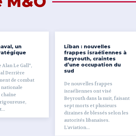
de M&O
aval, un
Liban : nouvelles
ratégique
frappes israéliennes à
Beyrouth, craintes
d’une occupation du
 Alan Le Gall*,
sud
ière
ment de combat
De nouvelles frappes
 nationale
israéliennes ont visé
e chaîne
Beyrouth dans la nuit, faisant
 rigoureuse,
sept morts et plusieurs
...
dizaines de blessés selon les
autorités libanaises.
L’aviation...