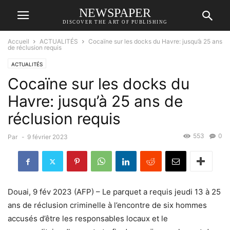
NEWSPAPER
DISCOVER THE ART OF PUBLISHING
Accueil
ACTUALITÉS
Cocaïne sur les docks du Havre: jusqu’à 25 ans
de réclusion requis
ACTUALITÉS
Cocaïne sur les docks du
Havre: jusqu’à 25 ans de
réclusion requis
553
0
Par
-
9 février 2023
Douai, 9 fév 2023 (AFP) – Le parquet a requis jeudi 13 à 25
ans de réclusion criminelle à l’encontre de six hommes
accusés d’être les responsables locaux et le