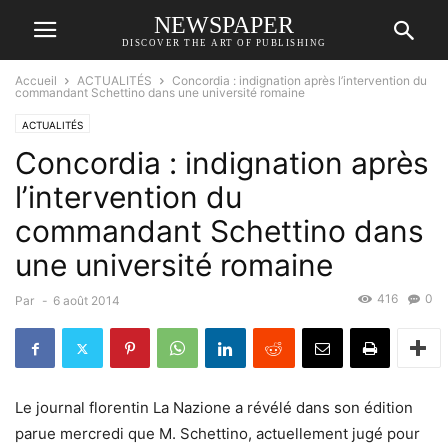
NEWSPAPER
DISCOVER THE ART OF PUBLISHING
Accueil
ACTUALITÉS
Concordia : indignation après l’intervention du
commandant Schettino dans une université romaine
ACTUALITÉS
Concordia : indignation après
l’intervention du
commandant Schettino dans
une université romaine
416
0
Par
-
6 août 2014
Le journal florentin La Nazione a révélé dans son édition
parue mercredi que M. Schettino, actuellement jugé pour