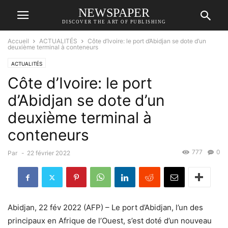
NEWSPAPER
DISCOVER THE ART OF PUBLISHING
Accueil
ACTUALITÉS
Côte d’Ivoire: le port d’Abidjan se dote d’un
deuxième terminal à conteneurs
ACTUALITÉS
Côte d’Ivoire: le port
d’Abidjan se dote d’un
deuxième terminal à
conteneurs
777
0
Par
-
22 février 2022
Abidjan, 22 fév 2022 (AFP) – Le port d’Abidjan, l’un des
principaux en Afrique de l’Ouest, s’est doté d’un nouveau