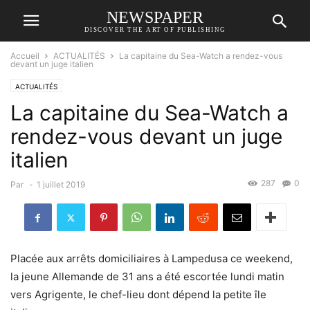
NEWSPAPER
DISCOVER THE ART OF PUBLISHING
Accueil
ACTUALITÉS
La capitaine du Sea-Watch a rendez-vous
devant un juge italien
ACTUALITÉS
La capitaine du Sea-Watch a
rendez-vous devant un juge
italien
287
0
Par
-
1 juillet 2019
Placée aux arrêts domiciliaires à Lampedusa ce weekend,
la jeune Allemande de 31 ans a été escortée lundi matin
vers Agrigente, le chef-lieu dont dépend la petite île