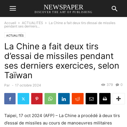
NEWSPAPER
DISCOVER THE ART OF PUBLISHING
Accueil
ACTUALITÉS
La Chine a fait deux tirs d’essai de missiles
pendant ses derniers...
ACTUALITÉS
La Chine a fait deux tirs
d’essai de missiles pendant
ses derniers exercices, selon
Taïwan
379
0
Par
-
17 octobre 2024
Taipei, 17 oct 2024 (AFP) – La Chine a procédé à deux tirs
d’essai de missiles au cours de manoeuvres militaires