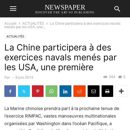
NEWSPAPER
DISCOVER THE ART OF PUBLISHING
Accueil
ACTUALITÉS
La Chine participera à des exercices navals
menés par les USA, une...
ACTUALITÉS
La Chine participera à des
exercices navals menés par
les USA, une première
364
0
Par
-
9 juin 2014
La Marine chinoise prendra part à la prochaine tenue de
l’exercice RIMPAC, vastes manoeuvres multinationales
organisées par Washington dans l’océan Pacifique, a