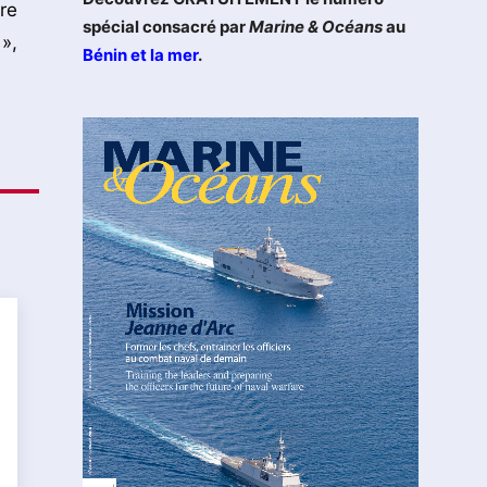
re
spécial consacré par
Marine & Océans
au
»,
Bénin et la mer
.