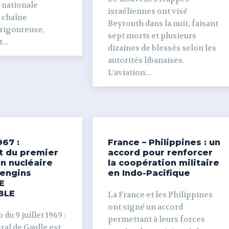
 nationale
israéliennes ont visé
e chaîne
Beyrouth dans la nuit, faisant
 rigoureuse,
sept morts et plusieurs
...
dizaines de blessés selon les
autorités libanaises.
L’aviation...
967 :
France – Philippines : un
t du premier
accord pour renforcer
n nucléaire
la coopération militaire
’engins
en Indo-Pacifique
E
BLE
La France et les Philippines
ont signé un accord
du 9 juillet 1969 :
permettant à leurs forces
al de Gaulle est