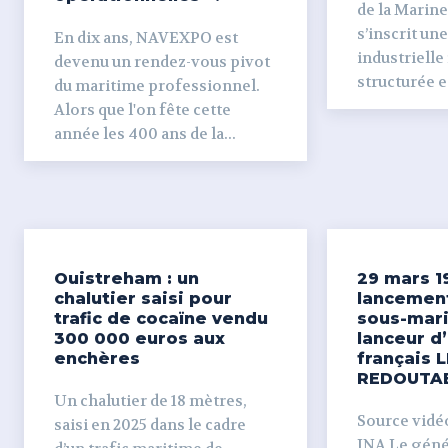
de la Marine
s’inscrit un
En dix ans, NAVEXPO est
industrielle
devenu un rendez-vous pivot
structurée et
du maritime professionnel.
Alors que l'on fête cette
année les 400 ans de la...
Ouistreham : un
29 mars 1
chalutier saisi pour
lancemen
trafic de cocaïne vendu
sous-mari
300 000 euros aux
lanceur d
enchères
français L
REDOUTA
Un chalutier de 18 mètres,
Source vidéo 
saisi en 2025 dans le cadre
INA Le génér