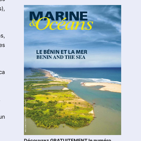
),
s,
es
ca
.
un
Découvrez GRATUITEMENT le numéro