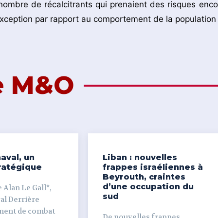
 nombre de récalcitrants qui prenaient des risques enco
exception par rapport au comportement de la population 
de M&O
aval, un
Liban : nouvelles
ratégique
frappes israéliennes à
Beyrouth, craintes
d’une occupation du
 Alan Le Gall*,
sud
ière
ment de combat
De nouvelles frappes