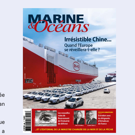
ée
an
ue
 a