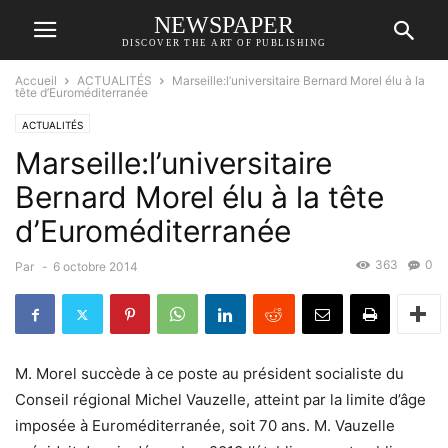
NEWSPAPER
DISCOVER THE ART OF PUBLISHING
Accueil
ACTUALITÉS
Marseille:l’universitaire Bernard Morel élu à la
tête d’Euroméditerranée
ACTUALITÉS
Marseille:l’universitaire
Bernard Morel élu à la tête
d’Euroméditerranée
363
0
Par
-
6 octobre 2014
M. Morel succède à ce poste au président socialiste du
Conseil régional Michel Vauzelle, atteint par la limite d’âge
imposée à Euroméditerranée, soit 70 ans. M. Vauzelle