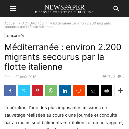
NEWSPAPER
DISCOVER THE ART OF PUBLISHING
Accueil
ACTUALITÉS
Méditerranée : environ 2.200 migrants
secourus par la flotte italienne
ACTUALITÉS
Méditerranée : environ 2.200
migrants secourus par la
flotte italienne
336
0
Par
-
22 août 2015
L’opération, l’une des plus imposantes missions de
sauvetage réalisées au cours d’une journée et conduite
par au moins sept bâtiments -six italiens et un norvégien-,