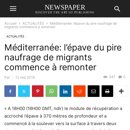
NEWSPAPER
DISCOVER THE ART OF PUBLISHING
Accueil
ACTUALITÉS
Méditerranée: l’épave du pire naufrage de
migrants commence à remonter
ACTUALITÉS
Méditerranée: l’épave du pire
naufrage de migrants
commence à remonter
347
0
Par
-
12 mai 2016
« A 18H00 (16H00 GMT, ndlr) le module de récupération a
accroché l’épave à 370 mètres de profondeur et a
commencé à la soulever vers la surface à travers deux