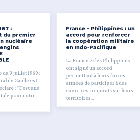
967 :
France – Philippines : un
t du premier
accord pour renforcer
n nucléaire
la coopération militaire
’engins
en Indo-Pacifique
E
BLE
La France et les Philippines
ont signé un accord
du 9 juillet 1969 :
permettant à leurs forces
al de Gaulle est
armées de participer à des
clare : "C’est une
exercices conjoints sur leurs
tale pour notre
territoires...