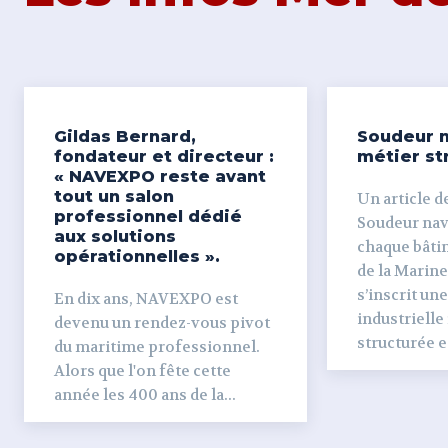
Gildas Bernard,
Soudeur n
fondateur et directeur :
métier st
« NAVEXPO reste avant
tout un salon
Un article de
professionnel dédié
Soudeur naval Derr
aux solutions
chaque bâti
opérationnelles ».
de la Marine
s’inscrit un
En dix ans, NAVEXPO est
industrielle
devenu un rendez-vous pivot
structurée et
du maritime professionnel.
Alors que l'on fête cette
année les 400 ans de la...