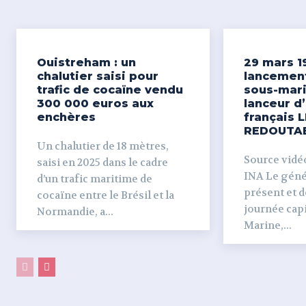
Ouistreham : un
29 mars 1
chalutier saisi pour
lancemen
trafic de cocaïne vendu
sous-mari
300 000 euros aux
lanceur d
enchères
français L
REDOUTA
Un chalutier de 18 mètres,
Source vidéo 
saisi en 2025 dans le cadre
INA Le génér
d’un trafic maritime de
présent et dé
cocaïne entre le Brésil et la
journée capi
Normandie, a...
Marine,...