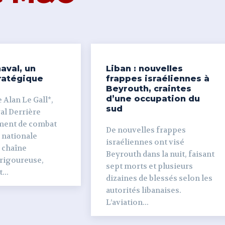
aval, un
Liban : nouvelles
ratégique
frappes israéliennes à
Beyrouth, craintes
d’une occupation du
 Alan Le Gall*,
sud
ière
ment de combat
De nouvelles frappes
 nationale
israéliennes ont visé
e chaîne
Beyrouth dans la nuit, faisant
 rigoureuse,
sept morts et plusieurs
...
dizaines de blessés selon les
autorités libanaises.
L’aviation...