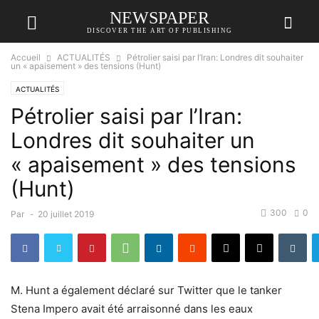
NEWSPAPER
DISCOVER THE ART OF PUBLISHING
Accueil
ACTUALITÉS
Pétrolier saisi par l’Iran: Londres dit souhaiter
un « apaisement » des tensions (Hunt)
ACTUALITÉS
Pétrolier saisi par l’Iran:
Londres dit souhaiter un
« apaisement » des tensions
(Hunt)
300
0
Par
-
20 juillet 2019
M. Hunt a également déclaré sur Twitter que le tanker
Stena Impero avait été arraisonné dans les eaux