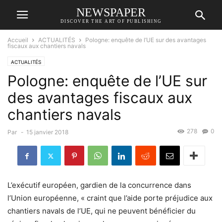
NEWSPAPER
DISCOVER THE ART OF PUBLISHING
Accueil
ACTUALITÉS
Pologne: enquête de l’UE sur des avantages
fiscaux aux chantiers navals
ACTUALITÉS
Pologne: enquête de l’UE sur
des avantages fiscaux aux
chantiers navals
278
0
Par
-
15 janvier 2018
L’exécutif européen, gardien de la concurrence dans
l’Union européenne, « craint que l’aide porte préjudice aux
chantiers navals de l’UE, qui ne peuvent bénéficier du