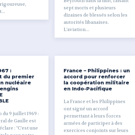
Beyrouth dans la nuit, faisant
 rigoureuse,
sept morts et plusieurs
...
dizaines de blessés selon les
autorités libanaises.
L’aviation...
967 :
France – Philippines : un
t du premier
accord pour renforcer
n nucléaire
la coopération militaire
’engins
en Indo-Pacifique
E
BLE
La France et les Philippines
ont signé un accord
du 9 juillet 1969 :
permettant à leurs forces
al de Gaulle est
armées de participer à des
clare : "C’est une
exercices conjoints sur leurs