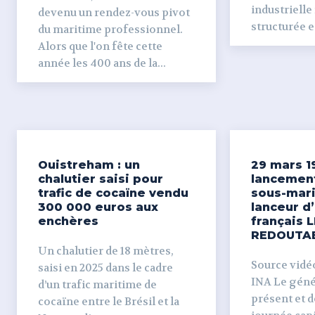
industrielle
devenu un rendez-vous pivot
structurée et
du maritime professionnel.
Alors que l'on fête cette
année les 400 ans de la...
Ouistreham : un
29 mars 1
chalutier saisi pour
lancemen
trafic de cocaïne vendu
sous-mari
300 000 euros aux
lanceur d
enchères
français L
REDOUTA
Un chalutier de 18 mètres,
Source vidéo 
saisi en 2025 dans le cadre
INA Le génér
d’un trafic maritime de
présent et dé
cocaïne entre le Brésil et la