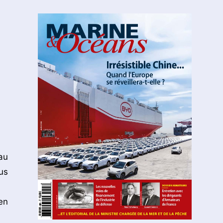
au
lus
en