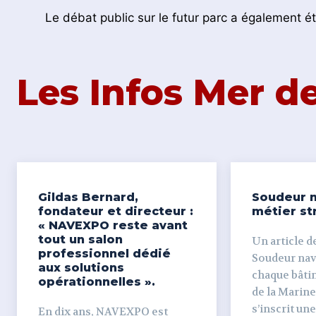
Le débat public sur le futur parc a également ét
Les Infos Mer 
Gildas Bernard,
Soudeur n
fondateur et directeur :
métier st
« NAVEXPO reste avant
tout un salon
Un article de
professionnel dédié
Soudeur naval Derr
aux solutions
chaque bâti
opérationnelles ».
de la Marine
s’inscrit un
En dix ans, NAVEXPO est