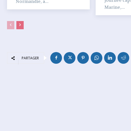
journée capi
Normandie, a...
Marine,...
PARTAGER