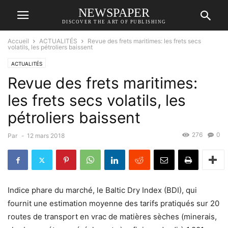
NEWSPAPER
DISCOVER THE ART OF PUBLISHING
Accueil
ACTUALITÉS
Revue des frets maritimes: les frets secs
volatils, les pétroliers baissent
ACTUALITÉS
Revue des frets maritimes:
les frets secs volatils, les
pétroliers baissent
276
0
Par
-
12 mars 2018
Indice phare du marché, le Baltic Dry Index (BDI), qui
fournit une estimation moyenne des tarifs pratiqués sur 20
routes de transport en vrac de matières sèches (minerais,