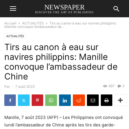
NEWSPAPER
DISCOVER THE ART OF PUBLISHING
Accueil
ACTUALITÉS
Tirs au canon à eau sur navires philippins:
Manille convoque l’ambassadeur de...
ACTUALITÉS
Tirs au canon à eau sur
navires philippins: Manille
convoque l’ambassadeur de
Chine
697
0
Par
-
7 août 2023
Manille, 7 août 2023 (AFP) – Les Philippines ont convoqué
lundi l’ambassadeur de Chine après les tirs des garde-