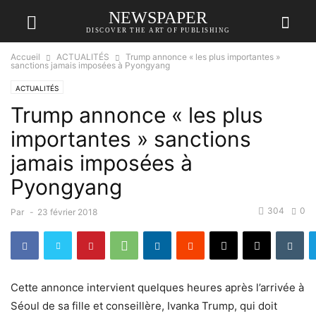
NEWSPAPER
DISCOVER THE ART OF PUBLISHING
Accueil
ACTUALITÉS
Trump annonce « les plus importantes »
sanctions jamais imposées à Pyongyang
ACTUALITÉS
Trump annonce « les plus
importantes » sanctions
jamais imposées à
Pyongyang
304
0
Par
-
23 février 2018
Cette annonce intervient quelques heures après l’arrivée à
Séoul de sa fille et conseillère, Ivanka Trump, qui doit