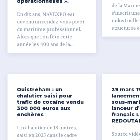
opérationnelles ».
de la Marine
s’inscrit un
En dix ans, NAVEXPO est
industrielle
devenu un rendez-vous pivot
structurée et
du maritime professionnel.
Alors que l'on fête cette
année les 400 ans de la...
Ouistreham : un
29 mars 1
chalutier saisi pour
lancemen
trafic de cocaïne vendu
sous-mari
300 000 euros aux
lanceur d
enchères
français L
REDOUTA
Un chalutier de 18 mètres,
Source vidéo 
saisi en 2025 dans le cadre