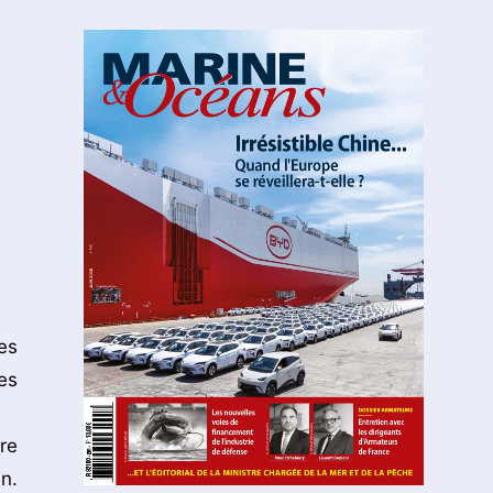
es
es
re
n.