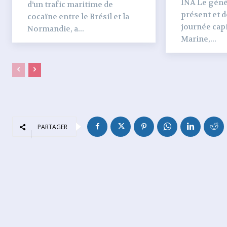
INA Le génér
d’un trafic maritime de
présent et dé
cocaïne entre le Brésil et la
journée capi
Normandie, a...
Marine,...
PARTAGER