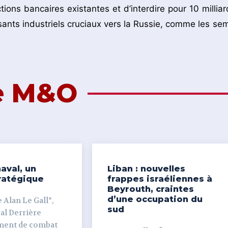
ions bancaires existantes et d’interdire pour 10 milliar
ants industriels cruciaux vers la Russie, comme les sem
de M&O
aval, un
Liban : nouvelles
ratégique
frappes israéliennes à
Beyrouth, craintes
d’une occupation du
 Alan Le Gall*,
sud
ière
ment de combat