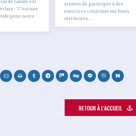
al de Gaulle est
armées de participer à des
clare : "C’est une
exercices conjoints sur leurs
tale pour notre
territoires...
RETOUR À L'ACCUEIL