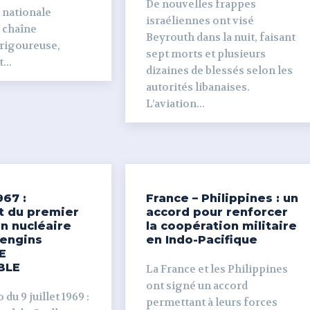
De nouvelles frappes
 nationale
israéliennes ont visé
e chaîne
Beyrouth dans la nuit, faisant
 rigoureuse,
sept morts et plusieurs
...
dizaines de blessés selon les
autorités libanaises.
L’aviation...
967 :
France – Philippines : un
t du premier
accord pour renforcer
n nucléaire
la coopération militaire
’engins
en Indo-Pacifique
E
BLE
La France et les Philippines
ont signé un accord
du 9 juillet 1969 :
permettant à leurs forces