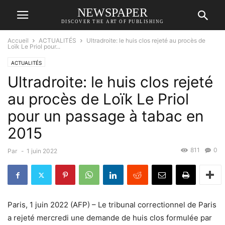
NEWSPAPER
DISCOVER THE ART OF PUBLISHING
Accueil
ACTUALITÉS
Ultradroite: le huis clos rejeté au procès de
Loïk Le Priol pour...
ACTUALITÉS
Ultradroite: le huis clos rejeté
au procès de Loïk Le Priol
pour un passage à tabac en
2015
811
0
Par
-
1 juin 2022
Paris, 1 juin 2022 (AFP) – Le tribunal correctionnel de Paris
a rejeté mercredi une demande de huis clos formulée par