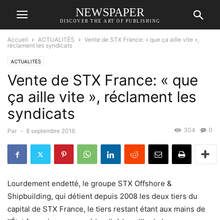
NEWSPAPER
DISCOVER THE ART OF PUBLISHING
Accueil
ACTUALITÉS
Vente de STX France: « que ça aille vite »,
réclament les syndicats
ACTUALITÉS
Vente de STX France: « que
ça aille vite », réclament les
syndicats
304
0
Par
-
8 septembre 2016
Lourdement endetté, le groupe STX Offshore &
Shipbuilding, qui détient depuis 2008 les deux tiers du
capital de STX France, le tiers restant étant aux mains de