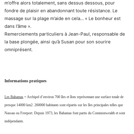
Marine & Oceans
La revue trimestrielle
MARINE & OCÉANS
est éditée par la
"Société Nouvelle des Éditions Marine et Océans"
. Elle a
pour objectif de sensibiliser le grand public aux principaux
enjeux géopolitiques, économiques et environnementaux
des mers et des océans. Informer et expliquer sont les
maîtres mots des contenus proposés destinés à favoriser la
compréhension d’un milieu fragile. Même si plus de 90%
des échanges se font par voies maritimes, les mers et les
océans ne sont pas dédiés qu'aux échanges. Les
ressources qu'ils recèlent sont à l'origine de nouvelles
ambitions et, peut-être demain, de nouvelles confrontations.
ARTICLES CONNEXES