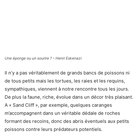
Ten », juste au pied de la piste d’atterrissage de l’aéroport.
Pour sa première nocturne, mon binôme Elisabeth en a
plein les yeux, presque éblouie par la densité du plancton.
Partage.
Un mérou de Nassau, gueule ouverte – Henri Eskenazi
Au lieu dit « Cable Crossing », j’observe pendant de
longues minutes un Malacanthus plumieri (pour en savoir
plus, consulter les très beaux ouvrages « Découvrir » de
Steven Weinberg, chez Nathan), entrain de construire son
nid avec méthode et acharnement. Il soulève des bouts de
corail, des cailloux ou des restes de coquillages presque
plus gros que lui, en les poussant avec sa tête ou en les
portant dans sa bouche. Un véritable « Stakhanov » sous-
marin.