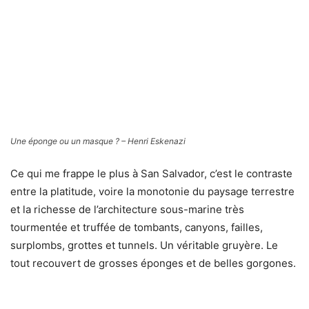
De plus la faune, riche, évolue dans un décor très plaisant.
A « Sand Cliff », par exemple, quelques caranges
m’accompagnent dans un véritable dédale de roches
formant des recoins, donc des abris éventuels aux petits
poissons contre leurs prédateurs potentiels.
Une tortue – Henri Eskenazi
A « Great Cut », la faille part en biais à plus de soixante
mètres jusqu’aux vaguelettes de sable blanc où de
nombreux lutjans jaunes sont au rendez-vous,
apparemment contents de nous retrouver car, très
photogéniques. Un mérou de Nassau vient montrer son
museau. Il est costaud le bougre. Il le paraît encore plus
quand il baille devant mon objectif ! Je décide de stopper
la descente à quarante mètres pour ne pas être trop
pénalisé lors de la troisième plongée de nuit à « Runaway