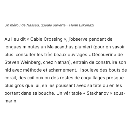
Informations pratiques
Les Bahamas
= Archipel d’environ 700 îles et îlots représentant une surface totale de
presque 14000 km2. 260000 habitants sont répartis sur les îles principales telles que
Nassau ou Freeport. Depuis 1973, les Bahamas font partis du Commonwealth et sont
indépendants.
San Salvador
= Autrefois appelée « Guanahani » (l’île aux iguanes), par les indiens
Lucayans, puis San Salvador, l’île du Saint Sauveur par les colons espagnols qui
accompagnaient Christophe Colomb, elle fût rebaptisée « Watling Island » du nom du
boucanier anglais qui y installa des plantations au XVIIème siècle. Ce n’est qu’en 1926
qu’elle reprend le nom de San Salvador. Actuellement, 1200 habitants peuplent cette île.
Situation
: Dans l’archipel des Bahamas, sur la côte atlantique, à 320 kilomètres au sud-
est de Nassau, par vol direct (un plus non négligeable), au départ de Paris-CDG en