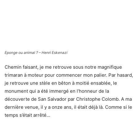
Chemin faisant, je me retrouve sous notre magnifique
trimaran à moteur pour commencer mon palier. Par hasard,
je retrouve une stèle en bêton à moitié ensablée, le
monument qui a été immergé en l’honneur de la
découverte de San Salvador par Christophe Colomb. A ma
dernière venue, il y a onze ans, il était déjà là. Comme si le
temps s’était arrêté…
Un diodon ou poisson ballon – Henri Eskenazi
A « North Pole Cave », je chemine avec mes amis dans un
tunnel vertical pour en sortir vers une quarantaine de
mètres. Plus loin sur le tombant, nous laissons l’entrée
d’un autre passage à vingt huit mètres. Le « grand-angle »
est ici, l’optique idéale pour réaliser quelques beaux
clichés d’ambiance sous-marine caraïbe, d’autant plus que