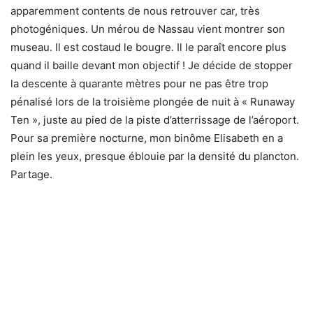
Mes yeux se mettent à saliver des bleus.
Un iguane – Henri Eskenazi
Ma bouche écoute l’appel des fruits sucrés. Mes oreilles
sentent la tiédeur du sable blanc monter jusqu’à elles. Mes
doigts admirent la surface de l’eau qui s’offre à eux. Mon
nez savoure les multiples mets. C’est bon, c’est beau ! Je
m’offre alors totalement, sans dessus dessous, pour
fondre de plaisir en abandonnant toute résistance. Le
massage sur la plage m’aide en cela… « Le bonheur est
dans l’âme ».
Remerciements particuliers à Jean-Paul, responsable de
la base plongée, ainsi qu’à Susan pour son sourire
omniprésent.