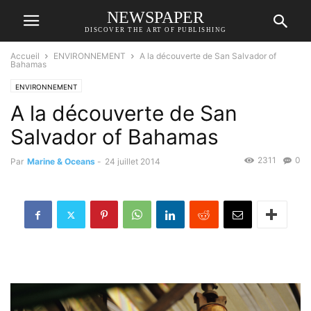
NEWSPAPER
DISCOVER THE ART OF PUBLISHING
Accueil
ENVIRONNEMENT
A la découverte de San Salvador of
Bahamas
ENVIRONNEMENT
A la découverte de San
Salvador of Bahamas
2311
0
Par
Marine & Oceans
-
24 juillet 2014