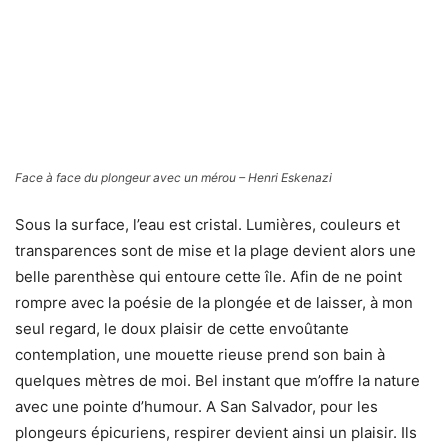
Airbus A330/200 et retour via Punta Cana en République Dominicaine.
Climat
: Le Gulf Stream sur la côte occidentale et les alizés du sud-est font bénéficier
San Salvador d’un climat particulièrement agréable avec des températures comprises
entre 16 et 32°C, selon la saison. En été, il peut y avoir des pluies brèves et
rafraîchissantes. La température de l’eau oscille entre 24°C, en hiver et 30°C, en été.
Visa
: Pas de visa pour un séjour de moins de 3 mois. Passeport valide encore 6 mois
après la date de retour avec billet à présenter.
Décalage horaire
: -5 heures en été et -6 heures en hiver.
Monnaie
: Le dollar bahamien qui a le même taux de change que le dollar américain. Les
deux monnaies sont utilisées indifféremment. Euros et carte de crédits acceptés à l’hôtel.
Électricité
: 120 volts (adaptateur pour prises américaines nécessaires).