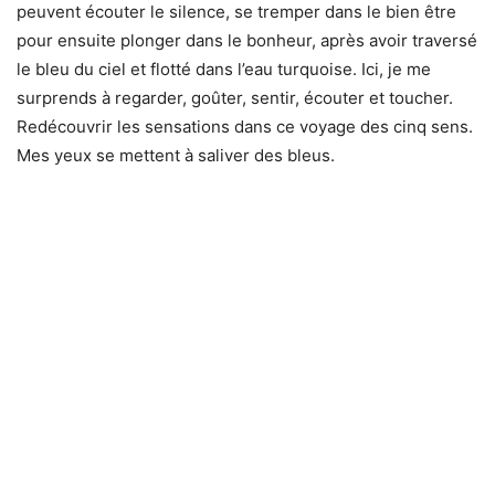
Pourquoi y aller ?
Une trentaine de sites de plongée entre 10 et 60 minutes de trajet avec une profondeur
comprises entre 5 et 40 mètres.
Caisson hyperbare et médecin sur place.
Belle visibilité.
Hôtel et club de plongée à 10 minutes de l’aéroport.
CONTACTS
« Seafari International »
Tél : 09 77 73 66 37
Web : www.seafari-int.com
« Club Med »
Tél : 0 810 810 810
Web :
www.clubmed.fr