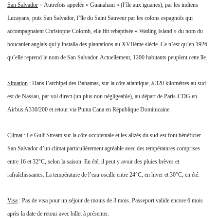
La Fondation Jacques Rougerie
missionnée pour construire le
premier musée de...
lorenzospecty
-
17 novembre 2025
La voile est définitivement de
retour dans le commerce
maritime (entretien...
Marine & Oceans
-
4 septembre 2025
7e édition de la Fête de la mer et
des littoraux
Marine & Oceans
-
31 juillet 2025
AUCUN COMMENTAIRE
LAISSER UN COMMENTAIRE