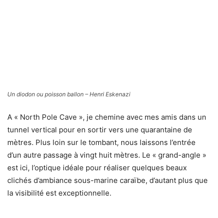
la visibilité est exceptionnelle.
Une éponge ou un masque ? – Henri Eskenazi
Ce qui me frappe le plus à San Salvador, c’est le contraste
entre la platitude, voire la monotonie du paysage terrestre
et la richesse de l’architecture sous-marine très
tourmentée et truffée de tombants, canyons, failles,
surplombs, grottes et tunnels. Un véritable gruyère. Le
tout recouvert de grosses éponges et de belles gorgones.
Une éponge ou un sourire ? – Henri Eskenazi
Il n’y a pas véritablement de grands bancs de poissons ni
de tous petits mais les tortues, les raies et les requins,
sympathiques, viennent à notre rencontre tous les jours.