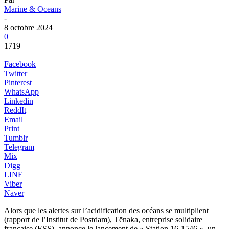
Marine & Oceans
-
8 octobre 2024
0
1719
Facebook
Twitter
Pinterest
WhatsApp
Linkedin
ReddIt
Email
Print
Tumblr
Telegram
Mix
Digg
LINE
Viber
Naver
Alors que les alertes sur l’acidification des océans se multiplient
(rapport de l’Institut de Postdam), Tēnaka, entreprise solidaire
française (ESS), annonce le lancement de « Station 16-1546 », un