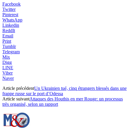
Facebook
Twitter
Pinterest
WhatsApp
Linkedin
ReddIt
Email
Print
Tumblr
Telegram
Mix
Digg
LINE
Viber
Naver
Article précédent
Un Ukrainien tué, cinq étrangers blessés dans une
frappe russe sur le port d’Odessa
Article suivant
Attaques des Houthis en mer Rouge: un processus
très organisé, selon un rapport