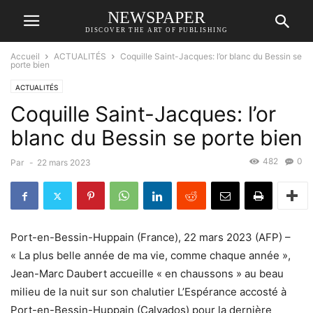
NEWSPAPER
DISCOVER THE ART OF PUBLISHING
Accueil
ACTUALITÉS
Coquille Saint-Jacques: l’or blanc du Bessin se
porte bien
ACTUALITÉS
Coquille Saint-Jacques: l’or
blanc du Bessin se porte bien
482
0
Par
-
22 mars 2023
Port-en-Bessin-Huppain (France), 22 mars 2023 (AFP) –
« La plus belle année de ma vie, comme chaque année »,
Jean-Marc Daubert accueille « en chaussons » au beau
milieu de la nuit sur son chalutier L’Espérance accosté à
Port-en-Bessin-Huppain (Calvados) pour la dernière