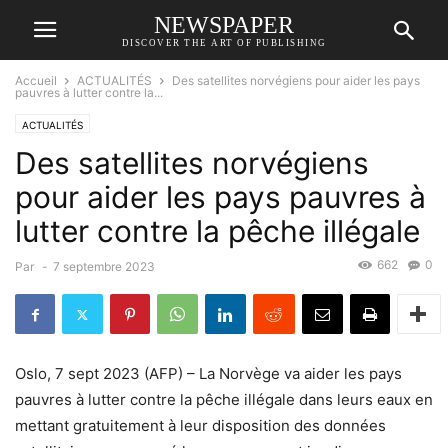
NEWSPAPER
DISCOVER THE ART OF PUBLISHING
Accueil
ACTUALITÉS
Des satellites norvégiens pour aider les pays
pauvres à lutter contre la...
ACTUALITÉS
Des satellites norvégiens
pour aider les pays pauvres à
lutter contre la pêche illégale
662
0
Par
-
7 septembre 2023
Oslo, 7 sept 2023 (AFP) – La Norvège va aider les pays
pauvres à lutter contre la pêche illégale dans leurs eaux en
mettant gratuitement à leur disposition des données