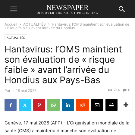
NEWSPAPER
DISCOVER THE ART OF PUBLISHING
Accueil
ACTUALITÉS
Hantavirus: l’OMS maintient son évaluation de
« risque faible » avant l’arrivée du Hondius...
ACTUALITÉS
Hantavirus: l’OMS maintient
son évaluation de « risque
faible » avant l’arrivée du
Hondius aux Pays-Bas
214
0
Par
-
18 mai 2026
Genève, 17 mai 2026 (AFP) – L’Organisation mondiale de la
santé (OMS) a maintenu dimanche son évaluation de