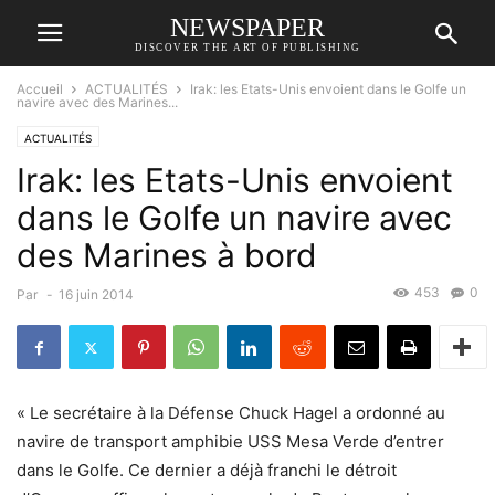
NEWSPAPER
DISCOVER THE ART OF PUBLISHING
Accueil
ACTUALITÉS
Irak: les Etats-Unis envoient dans le Golfe un
navire avec des Marines...
ACTUALITÉS
Irak: les Etats-Unis envoient
dans le Golfe un navire avec
des Marines à bord
453
0
Par
-
16 juin 2014
« Le secrétaire à la Défense Chuck Hagel a ordonné au
navire de transport amphibie USS Mesa Verde d’entrer
dans le Golfe. Ce dernier a déjà franchi le détroit