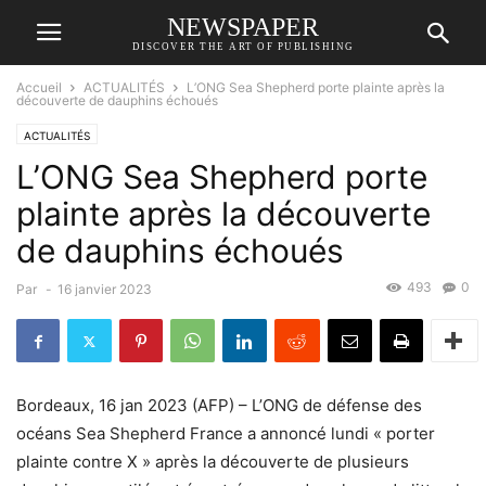
NEWSPAPER
DISCOVER THE ART OF PUBLISHING
Accueil
ACTUALITÉS
L’ONG Sea Shepherd porte plainte après la
découverte de dauphins échoués
ACTUALITÉS
L’ONG Sea Shepherd porte
plainte après la découverte
de dauphins échoués
493
0
Par
-
16 janvier 2023
Bordeaux, 16 jan 2023 (AFP) – L’ONG de défense des
océans Sea Shepherd France a annoncé lundi « porter
plainte contre X » après la découverte de plusieurs