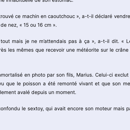
me inhabituelle de son estomac.
 trouvé ce machin en caoutchouc », a-t-il déclaré vendre
e de nez, « 15 ou 16 cm ».
out mais je ne m’attendais pas à ça », a-t-il dit. « L
ès les mêmes que recevoir une météorite sur le crâne 
ortalisé en photo par son fils, Marius. Celui-ci exclut 
 vu que le poisson a été remonté vivant et que son me
siblement avalé depuis un moment.
 confondu le sextoy, qui avait encore son moteur mais p