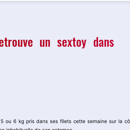
retrouve un sextoy dans
e 5 ou 6 kg pris dans ses filets cette semaine sur la cô