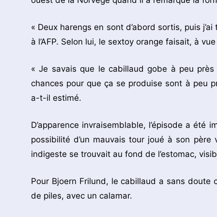
ouest de la Norvège quand il a remarqué la for
« Deux harengs en sont d’abord sortis, puis j’ai
à l’AFP. Selon lui, le sextoy orange faisait, à vu
« Je savais que le cabillaud gobe à peu près t
chances pour que ça se produise sont à peu pr
a-t-il estimé.
D’apparence invraisemblable, l’épisode a été imm
possibilité d’un mauvais tour joué à son père
indigeste se trouvait au fond de l’estomac, vi
Pour Bjoern Frilund, le cabillaud a sans doute
de piles, avec un calamar.