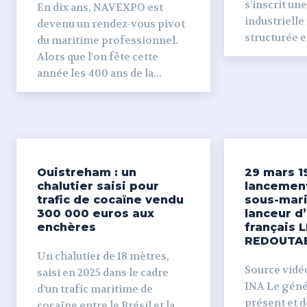
s’inscrit un
En dix ans, NAVEXPO est
industrielle
devenu un rendez-vous pivot
structurée et
du maritime professionnel.
Alors que l'on fête cette
année les 400 ans de la...
Ouistreham : un
29 mars 1
chalutier saisi pour
lancemen
trafic de cocaïne vendu
sous-mari
300 000 euros aux
lanceur d
enchères
français L
REDOUTA
Un chalutier de 18 mètres,
Source vidéo 
saisi en 2025 dans le cadre
INA Le génér
d’un trafic maritime de
présent et dé
cocaïne entre le Brésil et la