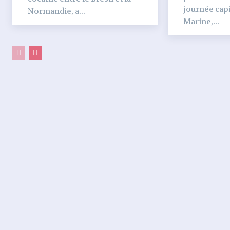
journée capi
Normandie, a...
Marine,...
PARTAGER