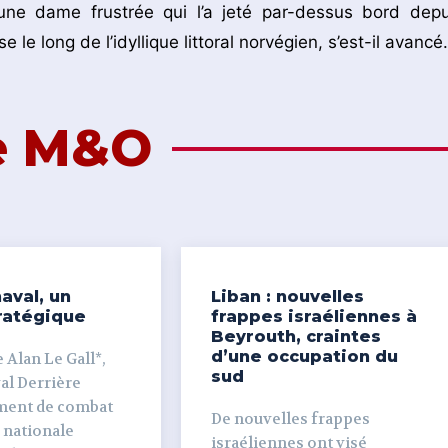
ne dame frustrée qui l’a jeté par-dessus bord depu
e le long de l’idyllique littoral norvégien, s’est-il avancé.
de M&O
aval, un
Liban : nouvelles
ratégique
frappes israéliennes à
Beyrouth, craintes
d’une occupation du
 Alan Le Gall*,
sud
ière
ment de combat
De nouvelles frappes
 nationale
israéliennes ont visé