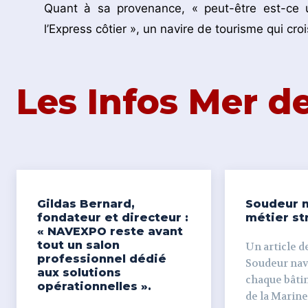
Quant à sa provenance, « peut-être est-ce u
l’Express côtier », un navire de tourisme qui crois
Les Infos Mer 
Gildas Bernard,
Soudeur n
fondateur et directeur :
métier st
« NAVEXPO reste avant
tout un salon
Un article de
professionnel dédié
Soudeur naval Derr
aux solutions
chaque bâti
opérationnelles ».
de la Marine