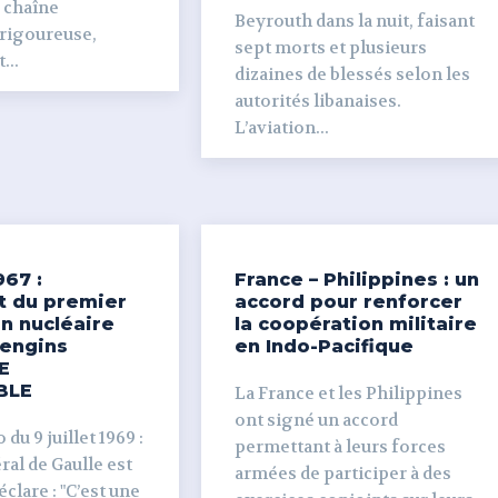
e chaîne
Beyrouth dans la nuit, faisant
 rigoureuse,
sept morts et plusieurs
...
dizaines de blessés selon les
autorités libanaises.
L’aviation...
967 :
France – Philippines : un
t du premier
accord pour renforcer
n nucléaire
la coopération militaire
’engins
en Indo-Pacifique
E
BLE
La France et les Philippines
ont signé un accord
du 9 juillet 1969 :
permettant à leurs forces
al de Gaulle est
armées de participer à des
clare : "C’est une