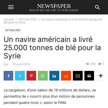
NEWSPAPER
DISCOVER THE ART OF PUBLISHING
Accueil
ACTUALITÉS
Un navire américain a livré 25.000 tonnes de
blé pour la Syrie
ACTUALITÉS
Un navire américain a livré
25.000 tonnes de blé pour la
Syrie
420
0
Par
-
21 avril 2013
La cargaison, d’une valeur de 19 millions de dollars, va
permettre de « nourrir plus d’un million de personnes
pendant quatre mois », selon le PAM.