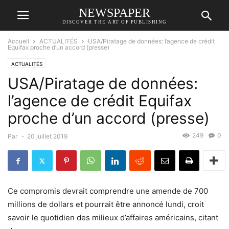
NEWSPAPER
DISCOVER THE ART OF PUBLISHING
Accueil
ACTUALITÉS
USA/Piratage de données: l’agence de crédit
Equifax proche d’un accord (presse)
ACTUALITÉS
USA/Piratage de données:
l’agence de crédit Equifax
proche d’un accord (presse)
249
0
Par
-
20 juillet 2019
Ce compromis devrait comprendre une amende de 700
millions de dollars et pourrait être annoncé lundi, croit
savoir le quotidien des milieux d’affaires américains, citant