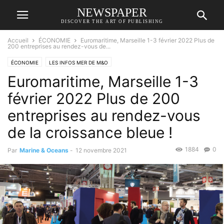
NEWSPAPER
DISCOVER THE ART OF PUBLISHING
Accueil
ÉCONOMIE
Euromaritime, Marseille 1-3 février 2022 Plus de
200 entreprises au rendez-vous de...
ÉCONOMIE
LES INFOS MER DE M&O
Euromaritime, Marseille 1-3
février 2022 Plus de 200
entreprises au rendez-vous
de la croissance bleue !
1884
0
Par
Marine & Oceans
-
12 novembre 2021