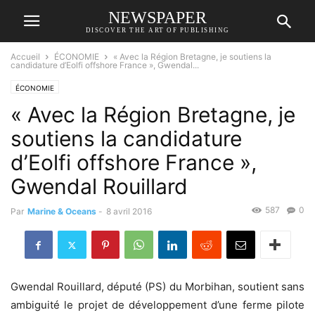
NEWSPAPER
DISCOVER THE ART OF PUBLISHING
Accueil
ÉCONOMIE
« Avec la Région Bretagne, je soutiens la
candidature d’Eolfi offshore France », Gwendal...
ÉCONOMIE
« Avec la Région Bretagne, je
soutiens la candidature
d’Eolfi offshore France »,
Gwendal Rouillard
587
0
Par
Marine & Oceans
-
8 avril 2016
Gwendal Rouillard, député (PS) du Morbihan, soutient sans
ambiguité le projet de développement d’une ferme pilote