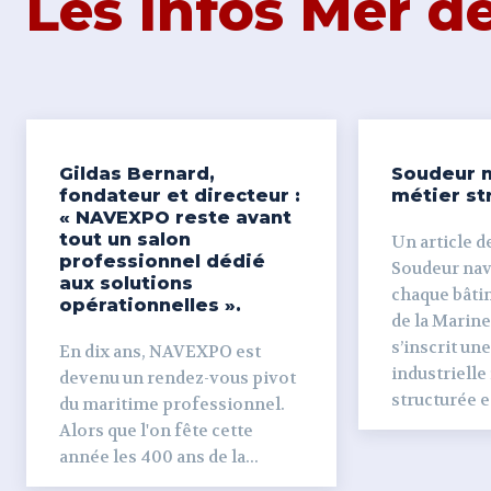
Les Infos Mer 
Gildas Bernard,
Soudeur n
fondateur et directeur :
métier st
« NAVEXPO reste avant
tout un salon
Un article de
professionnel dédié
Soudeur naval Derr
aux solutions
chaque bâti
opérationnelles ».
de la Marine
s’inscrit un
En dix ans, NAVEXPO est
industrielle
devenu un rendez-vous pivot
structurée et
du maritime professionnel.
Alors que l'on fête cette
année les 400 ans de la...