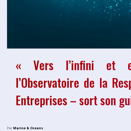
« Vers l’infini et 
l’Observatoire de la Res
Entreprises – sort son gu
Par
Marine & Oceans