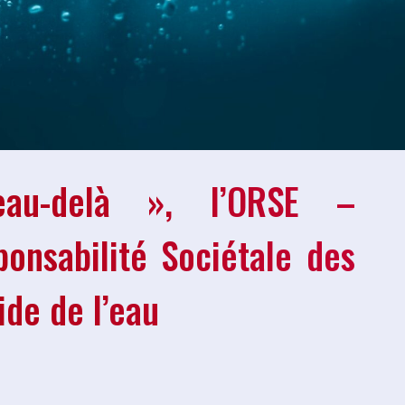
eau-delà », l’ORSE –
ponsabilité Sociétale des
ide de l’eau