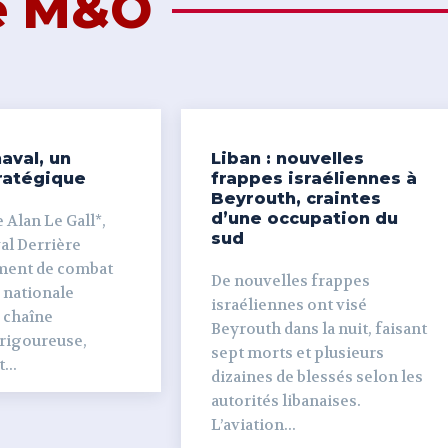
de M&O
aval, un
Liban : nouvelles
ratégique
frappes israéliennes à
Beyrouth, craintes
d’une occupation du
 Alan Le Gall*,
sud
ière
ment de combat
De nouvelles frappes
 nationale
israéliennes ont visé
e chaîne
Beyrouth dans la nuit, faisant
 rigoureuse,
sept morts et plusieurs
...
dizaines de blessés selon les
autorités libanaises.
L’aviation...