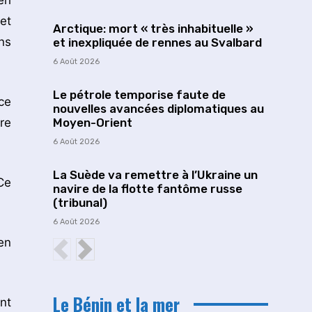
ri
et
Arctique: mort « très inhabituelle »
ns
et inexpliquée de rennes au Svalbard
6 Août 2026
Le pétrole temporise faute de
ce
nouvelles avancées diplomatiques au
re
Moyen-Orient
6 Août 2026
La Suède va remettre à l’Ukraine un
Ce
navire de la flotte fantôme russe
(tribunal)
6 Août 2026
en
Le Bénin et la mer
nt