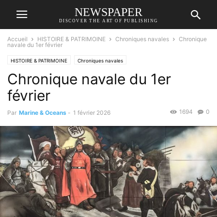
NEWSPAPER
DISCOVER THE ART OF PUBLISHING
Accueil
HISTOIRE & PATRIMOINE
Chroniques navales
Chronique
navale du 1er février
HISTOIRE & PATRIMOINE
Chroniques navales
Chronique navale du 1er
février
1694
0
Par
Marine & Oceans
-
1 février 2026