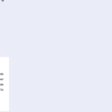
 de
mer
 de
ils