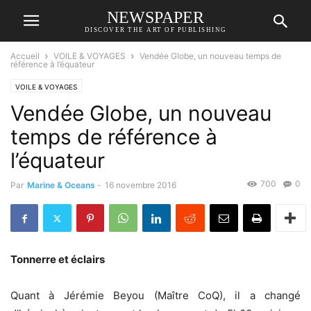
NEWSPAPER
DISCOVER THE ART OF PUBLISHING
Accueil
VOILE & VOYAGES
Vendée Globe, un nouveau temps de
référence à l’équateur
VOILE & VOYAGES
Vendée Globe, un nouveau
temps de référence à
l’équateur
700
0
Par
Marine & Oceans
-
16 novembre 2016
Tonnerre et éclairs
Quant à Jérémie Beyou (Maître CoQ), il a changé