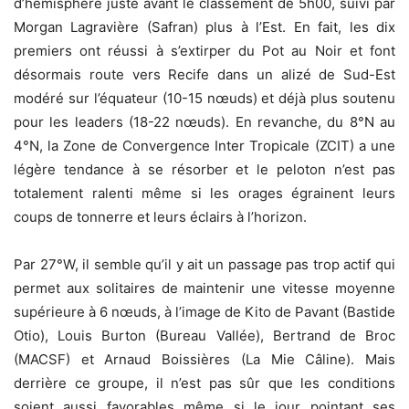
d’hémisphère juste avant le classement de 5h00, suivi par
Morgan Lagravière (Safran) plus à l’Est. En fait, les dix
premiers ont réussi à s’extirper du Pot au Noir et font
désormais route vers Recife dans un alizé de Sud-Est
modéré sur l’équateur (10-15 nœuds) et déjà plus soutenu
pour les leaders (18-22 nœuds). En revanche, du 8°N au
4°N, la Zone de Convergence Inter Tropicale (ZCIT) a une
légère tendance à se résorber et le peloton n’est pas
totalement ralenti même si les orages égrainent leurs
coups de tonnerre et leurs éclairs à l’horizon.
Par 27°W, il semble qu’il y ait un passage pas trop actif qui
permet aux solitaires de maintenir une vitesse moyenne
supérieure à 6 nœuds, à l’image de Kito de Pavant (Bastide
Otio), Louis Burton (Bureau Vallée), Bertrand de Broc
(MACSF) et Arnaud Boissières (La Mie Câline). Mais
derrière ce groupe, il n’est pas sûr que les conditions
soient aussi favorables même si le jour pointant ses