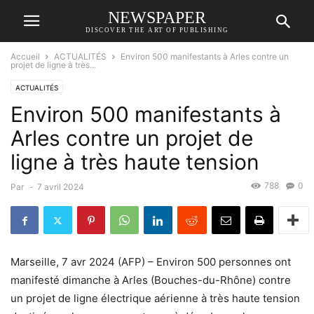
NEWSPAPER
DISCOVER THE ART OF PUBLISHING
Accueil
ACTUALITÉS
Environ 500 manifestants à Arles contre un
projet de ligne à très...
ACTUALITÉS
Environ 500 manifestants à
Arles contre un projet de
ligne à très haute tension
788
0
Par
-
7 avril 2024
Marseille, 7 avr 2024 (AFP) – Environ 500 personnes ont
manifesté dimanche à Arles (Bouches-du-Rhône) contre
un projet de ligne électrique aérienne à très haute tension