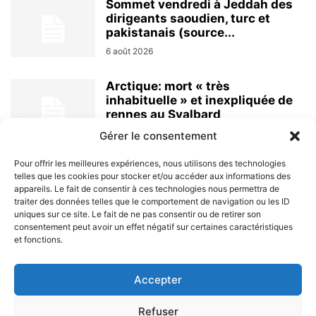
Sommet vendredi à Jeddah des
dirigeants saoudien, turc et
pakistanais (source...
6 août 2026
Arctique: mort « très
inhabituelle » et inexpliquée de
rennes au Svalbard
6 août 2026
Gérer le consentement
Pour offrir les meilleures expériences, nous utilisons des technologies
telles que les cookies pour stocker et/ou accéder aux informations des
appareils. Le fait de consentir à ces technologies nous permettra de
traiter des données telles que le comportement de navigation ou les ID
uniques sur ce site. Le fait de ne pas consentir ou de retirer son
consentement peut avoir un effet négatif sur certaines caractéristiques
et fonctions.
À PROPOS
Accepter
SUIVEZ NOUS
Refuser