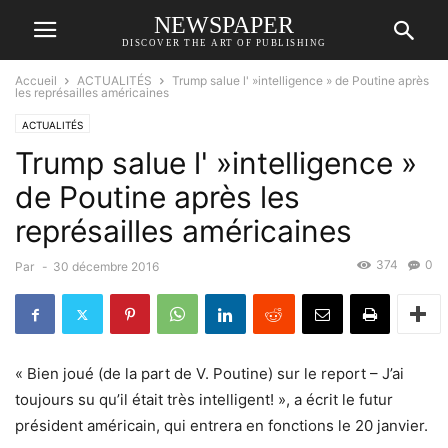
NEWSPAPER
DISCOVER THE ART OF PUBLISHING
Accueil
ACTUALITÉS
Trump salue l' »intelligence » de Poutine après
les représailles américaines
ACTUALITÉS
Trump salue l' »intelligence »
de Poutine après les
représailles américaines
374
0
Par
-
30 décembre 2016
« Bien joué (de la part de V. Poutine) sur le report – J’ai
toujours su qu’il était très intelligent! », a écrit le futur
président américain, qui entrera en fonctions le 20 janvier.