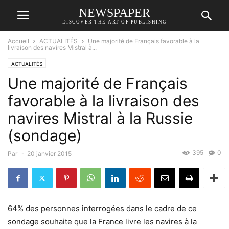
NEWSPAPER
DISCOVER THE ART OF PUBLISHING
Accueil
ACTUALITÉS
Une majorité de Français favorable à la
livraison des navires Mistral à...
ACTUALITÉS
Une majorité de Français
favorable à la livraison des
navires Mistral à la Russie
(sondage)
395
0
Par
-
20 janvier 2015
64% des personnes interrogées dans le cadre de ce
sondage souhaite que la France livre les navires à la