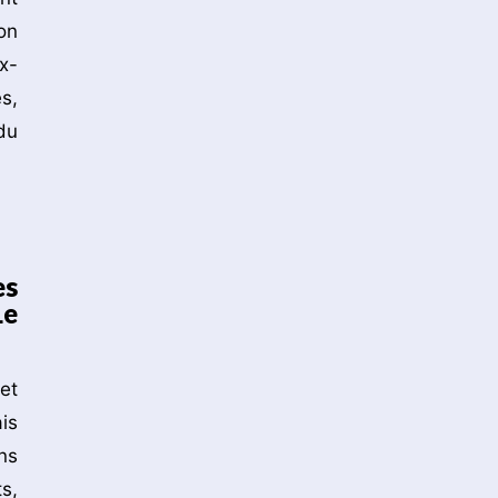
on
x-
s,
du
es
Le
et
is
ns
s,