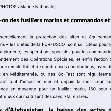
-on des fusiliers marins et commandos et
sentiellement la protection des sites et équipemen
1
arins – les unités de la FORFUSCO
sont sollicitées pour l
a piraterie, les opérations spéciales pour les commando
andement des Opérations Spéciales, et enfin l’action 
it par exemple l’objet de nombreuses contributions, avec d
s et en Méditerranée, où des Go-Fast sont régulièreme
ant tout l’action en mer et depuis la mer. Leur ta
ence en moyenne pour un fusilier marin, 160 pour 
e eux qui maîtrisent des savoir-faire rares.
s d’Afghanistan, la baisse des actes 