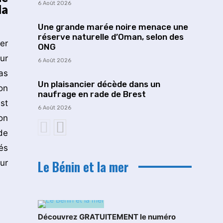
6 Août 2026
la
Une grande marée noire menace une
réserve naturelle d’Oman, selon des
er
ONG
ur
6 Août 2026
as
Un plaisancier décède dans un
on
naufrage en rade de Brest
st
6 Août 2026
on
de
és
Le Bénin et la mer
ur
Découvrez GRATUITEMENT le numéro