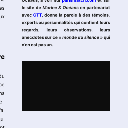
Océans
, à voir sur
parismatch.com
et sur
le site de
Marine & Océans
en partenariat
es
avec
GTT
, donne la parole à des témoins,
ux
experts ou personnalités qui confient leurs
regards, leurs observations, leurs
anecdotes sur ce
« monde du silence »
qui
n’en est pas un.
re
du
ce
ns
e-
ai
ui
nt