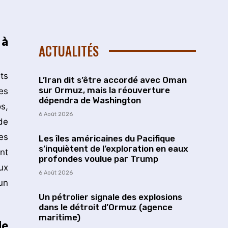
 à
ACTUALITÉS
ts
L’Iran dit s’être accordé avec Oman
sur Ormuz, mais la réouverture
es
dépendra de Washington
s,
6 Août 2026
de
es
Les îles américaines du Pacifique
s’inquiètent de l’exploration en eaux
nt
profondes voulue par Trump
ux
6 Août 2026
un
Un pétrolier signale des explosions
dans le détroit d’Ormuz (agence
maritime)
de