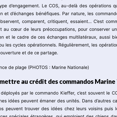
ype d’engagement. Le COS, au-delà des opérations qu’
ion et d’échanges bénéfiques. Par nature, les command
observent, comparent, critiquent, essaient… C’est com
st au cœur de leurs préoccupations, pour conserver un
n et le cadre de ces échanges multilatéraux, aussi bi
u les cycles opérationnels. Régulièrement, les opératio
 ouverture et de ce partage.
 mettre au crédit des commandos Marine 
déployés par le commando Kieffer, c’est souvent le C
nes idées peuvent émaner des unités. Dans d’autres ca
 peuvent trouver des idées chez leurs voisins puis l
orces spéciales étrangères, qui emploient des chiens da