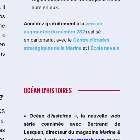
il
leurs enjeux.
os
Accédez gratuitement à la
version
me
augmentée du numéro 282
réalisé
 «
en partenariat avec le
Centre d’études
en
stratégiques de la Marine
et l
‘
École navale
ns
OCÉAN D'HISTOIRES
?
OS
« Océan d’histoires »
, la nouvelle web
s,
série coanimée avec Bertrand de
es
Lesquen, directeur du magazine
Marine &
ns