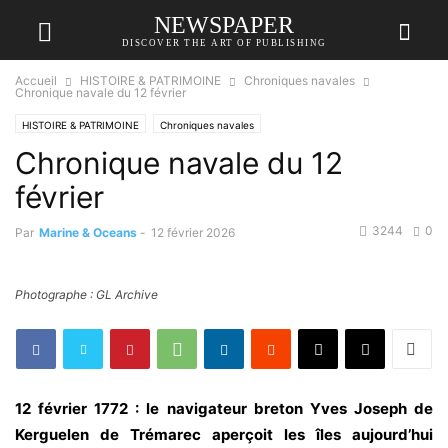
NEWSPAPER
DISCOVER THE ART OF PUBLISHING
Accueil
HISTOIRE & PATRIMOINE
Chroniques navales
Chronique navale du 12 février
HISTOIRE & PATRIMOINE
Chroniques navales
Chronique navale du 12
février
3244
0
Par
Marine & Oceans
-
12 février 2026
Photographe : GL Archive
12 février 1772 : le navigateur breton Yves Joseph de
Kerguelen de Trémarec aperçoit les îles aujourd’hui